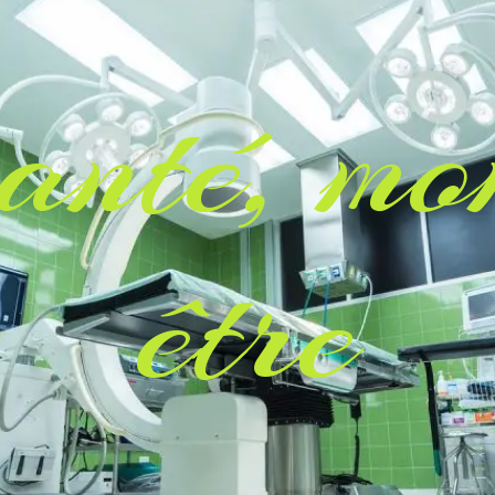
nté, mon
être