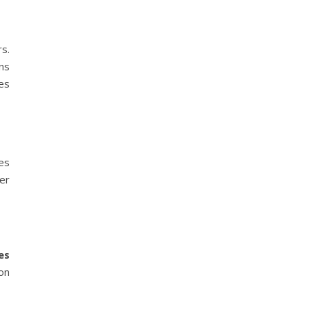
s.
ns
es
es
er
es
on