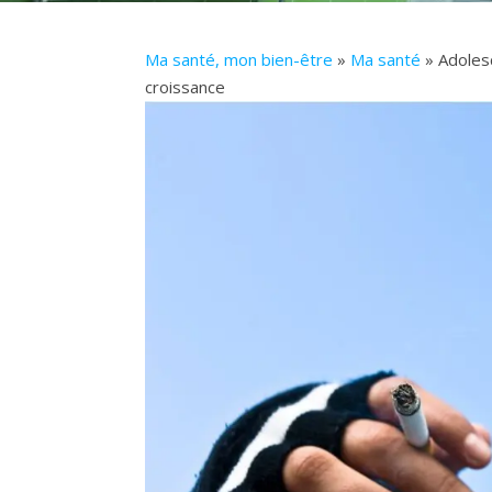
Ma santé, mon bien-être
»
Ma santé
» Adolesc
croissance