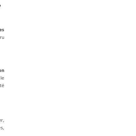
é
es
ru
on
le
té
r,
s,